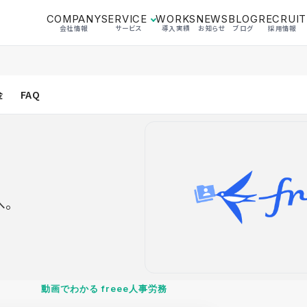
COMPANY
SERVICE
WORKS
NEWS
BLOG
RECRUIT
会社情報
サービス
導入実績
お知らせ
ブログ
採用情報
金
FAQ
へ。
動画でわかる freee人事労務