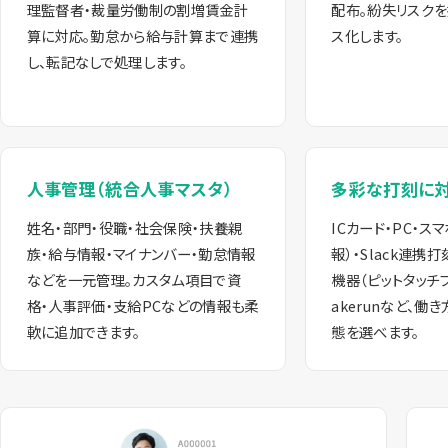
理監督者・裁量労働制の割増賃金計
配布。紛失リスクを
算に対応。勤怠から給与計算まで連携
ス化します。
し、転記なしで処理します。
人事管理（統合人事マスタ）
多彩な打刻に
姓名・部門・役職・社会保険・扶養親
ICカード・PC・ス
族・給与情報・マイナンバー・勤怠情報
報）・Slack連携
などを一元管理。カスタム項目で資
機器（ピットタッチ
格・人事評価・支給PCなどの情報も柔
akerunなど、働
軟に追加できます。
態を選べます。