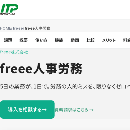
HOME
/
freee
/
freee人事労務
課題
概要
使い方
機能
動画
比較
メリット
料
freee株式会社
freee人事労務
5日の業務が、1日で。労務の人的ミスを、限りなくゼロ
導入を相談する
→
資料請求はこちら →